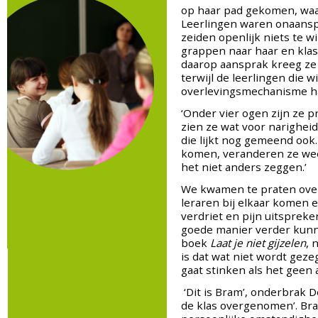
op haar pad gekomen, waa
Leerlingen waren onaans
zeiden openlijk niets te w
grappen naar haar en kla
daarop aansprak kreeg ze 
terwijl de leerlingen die 
overlevingsmechanisme h
‘Onder vier ogen zijn ze p
zien ze wat voor narigheid
die lijkt nog gemeend ook.
komen, veranderen ze wee
het niet anders zeggen.’
We kwamen te praten over 
leraren bij elkaar komen e
verdriet en pijn uitsprek
goede manier verder kunne
boek
Laat je niet gijzelen
, 
is dat wat niet wordt geze
gaat stinken als het geen 
‘Dit is Bram’, onderbrak 
de klas overgenomen’. Bra