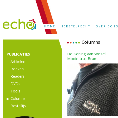
HOME
HERSTELRECHT
OVER ECH
Columns
De Koning van Wezel
PUBLICATIES
Mooie trui, Bram
Artikelen
Boeken
Readers
DVDs
Tools
Columns
Bestellijst