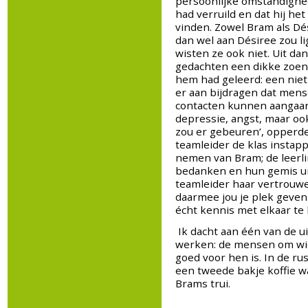
persoonlijke omstandighed
had verruild en dat hij he
vinden. Zowel Bram als D
dan wel aan Désiree zou l
wisten ze ook niet. Uit da
gedachten een dikke zoen 
hem had geleerd: een niet
er aan bijdragen dat men
contacten kunnen aangaan.
depressie, angst, maar ook
zou er gebeuren’, opperde 
teamleider de klas instapp
nemen van Bram; de leerli
bedanken en hun gemis ui
teamleider haar vertrouwen
daarmee jou je plek geven
écht kennis met elkaar te
Ik dacht aan één van de 
werken: de mensen om wie 
goed voor hen is. In de rus
een tweede bakje koffie wa
Brams trui.