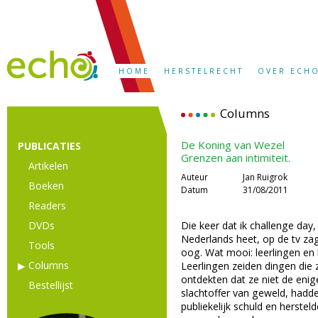
HOME
HERSTELRECHT
OVER ECH
Columns
De Koning van Wezel
PUBLICATIES
Grenzen aan intimiteit.
Artikelen
Auteur
Jan Ruigrok
Boeken
Datum
31/08/2011
Readers
DVDs
Die keer dat ik challenge day,
Nederlands heet, op de tv zag
Tools
oog. Wat mooi: leerlingen en 
Columns
Leerlingen zeiden dingen die
ontdekten dat ze niet de eni
Bestellijst
slachtoffer van geweld, hadd
publiekelijk schuld en hersteld