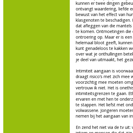
kunnen er twee dingen gebeu
ontvangt waardering, liefde 
bewust van het effect van hu
klasgenoten te beschadigen. B
dat afleggen van die mantels
te komen. Ontmoetingen die d
ontroering op. Maar er is een 
helemaal bloot geeft, kunnen
kunt genadeloos te kakken wo
over wat je onthullingen bet
je deel van uitmaakt, het gezi
Intimiteit aangaan is voorwa
draagt risico’s met zich mee 
voorzichtig mee moeten omgaa
vertrouw ik niet. Het is oneth
intimiteitsgrenzen te gaan. E
ervaren en met hen te onder
te stappen. Het liefst met o
volwassene. Jongeren moeten 
nemen bij het aangaan van int
En zend het niet via de tv uit
intiem en mensen die dat zij