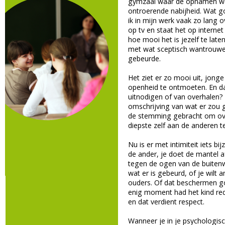
gymzaal waar de opnamen we
ontroerende nabijheid. Wat g
ik in mijn werk vaak zo lang
op tv en staat het op internet
hoe mooi het is jezelf te late
met wat sceptisch wantrouwe
gebeurde.
Het ziet er zo mooi uit, jong
openheid te ontmoeten. En da
uitnodigen of van overhalen?
omschrijving van wat er zou 
de stemming gebracht om ove
diepste zelf aan de anderen te 
Nu is er met intimiteit iets bi
de ander, je doet de mantel 
tegen de ogen van de buitenwe
wat er is gebeurd, of je wilt
ouders. Of dat beschermen goe
enig moment had het kind red
en dat verdient respect.
Wanneer je in je psychologisc