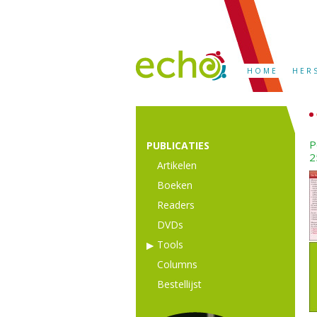
HOME
HER
P
PUBLICATIES
2
Artikelen
Boeken
Readers
DVDs
Tools
Columns
Bestellijst