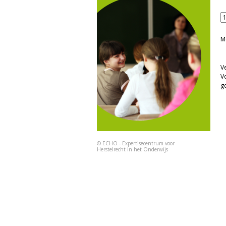
M
Ve
V
g
©
ECHO - Expertisecentrum voor
Herstelrecht in het Onderwijs