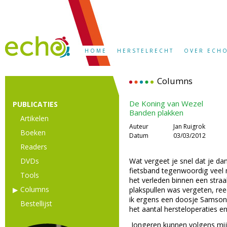
HOME
HERSTELRECHT
OVER ECH
Columns
De Koning van Wezel
PUBLICATIES
Banden plakken
Artikelen
Auteur
Jan Ruigrok
Boeken
Datum
03/03/2012
Readers
DVDs
Wat vergeet je snel dat je da
fietsband tegenwoordig veel m
Tools
het verleden binnen een straal
Columns
plakspullen was vergeten, reed
ik ergens een doosje Samsons
Bestellijst
het aantal hersteloperaties
Jongeren kunnen volgens mi