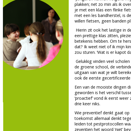
plakken; net zo min als ik ove
je met een klas een flinke fi
met een les bandherstel, is d
willen fietsen, geen banden p
Hierin zit ook het lastige in d
een prettige klas zitten, plez
betekenis hebben. Om te herst
dat? Ik weet niet of ik mijn ki
zou sturen. ‘Wat is er kapot d
Gelukkig vinden veel scholen
de groene school, de verbin
uitgaan van wat je wilt bereik
ook de eerste gecertificeerde
Een van de mooiste dingen di
geworden is het verschil tuss
‘proactief’ vond ik eerst wee
drie keer niks.
Wie preventief denkt gaat op e
toekomst allemaal denkt tege
leiden tot pestprotocollen wa
zeventien het woord ‘niet’ bev