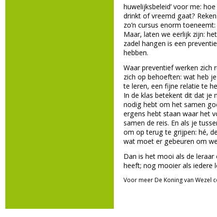
huwelijksbeleid’ voor me: hoe
drinkt of vreemd gaat? Reken
zo’n cursus enorm toeneemt: d
Maar, laten we eerlijk zijn: 
zadel hangen is een preventi
hebben.
Waar preventief werken zich r
zich op behoeften: wat heb j
te leren, een fijne relatie t
In de klas betekent dit dat je
nodig hebt om het samen goed 
ergens hebt staan waar het vo
samen de reis. En als je tusse
om op terug te grijpen: hé, de
wat moet er gebeuren om wee
Dan is het mooi als de leraar 
heeft; nog mooier als iedere l
Voor meer De Koning van Wezel c