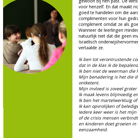
gewoon bij hen past. De win
voor henzelf. En dat maakt n
goed te handelen om die aardi
complimenten voor hun gedrag
compliment omdat ze als goe
Wanneer de leerlingen minder 
natuurlijk niet dat die geen i
Israëlisch onderwijshervorme
vertaalde ze.
Ik ben tot verontrustende c
dat in de klas ik de bepalend
Ik ben niet de weerman die 
Mijn benadering is het die d
ontketent.
Mijn invloed is zoveel groter 
Ik maak levens blijmoedig en 
Ik ben het martelwerktuig of
Ik kan opvrolijken of beledi
Iedere keer weer is het mijn 
of de crisis mensen verbindt 
en kinderen doet groeien in 
eenzaamheid.