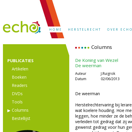
HOME
HERSTELRECHT
OVER ECH
Columns
De Koning van Wezel
PUBLICATIES
De weerman
Artikelen
Auteur
J.Ruigrok
Boeken
Datum
02/06/2013
Readers
DVDs
De weerman
Tools
Herstelrechtervaring bij lera
Columns
wat koelere houding. Hoe meer
leggen, hoe minder ze de be
Bestellijst
verleiden tot gedrag dat zij w
gewenst gedrag voor hun gevo