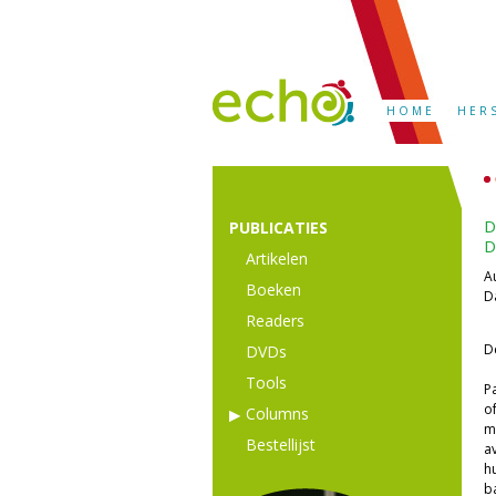
HOME
HER
D
PUBLICATIES
D
Artikelen
A
Boeken
D
Readers
D
DVDs
Tools
P
o
Columns
m
Bestellijst
a
h
b