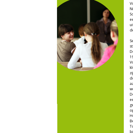
V
N
S
e
u
d
S
s
D
19
V
k
zi
d
a
w
De
e
g
o
H
B
T
b