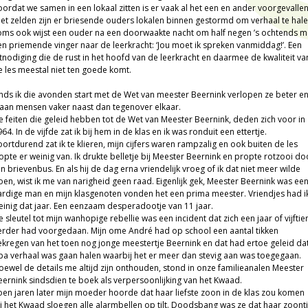
oordat we samen in een lokaal zitten is er vaak al het een en ander voorgevallen
iet zelden zijn er briesende ouders lokalen binnen gestormd om verhaal te hale
oms ook wijst een ouder na een doorwaakte nacht om half negen ’s ochtends m
en priemende vinger naar de leerkracht: ‘Jou moet ik spreken vanmiddag!’. Een
itnodiging die de rust in het hoofd van de leerkracht en daarmee de kwaliteit va
e les meestal niet ten goede komt.
inds ik die avonden start met de Wet van meester Beernink verlopen ze beter e
taan mensen vaker naast dan tegenover elkaar.
e feiten die geleid hebben tot de Wet van Meester Beernink, deden zich voor in
64. In de vijfde zat ik bij hem in de klas en ik was ronduit een ettertje.
oortdurend zat ik te klieren, mijn cijfers waren rampzalig en ook buiten de les
lopte er weinig van. Ik drukte belletje bij Meester Beernink en propte rotzooi do
jn brievenbus. En als hij de dag erna vriendelijk vroeg of ik dat niet meer wilde
oen, wist ik me van narigheid geen raad. Eigenlijk gek, Meester Beernink was ee
ardige man en mijn klasgenoten vonden het een prima meester. Vriendjes had i
einig dat jaar. Een eenzaam desperadootje van 11 jaar.
 sleutel tot mijn wanhopige rebellie was een incident dat zich een jaar of vijftie
erder had voorgedaan. Mijn ome André had op school een aantal tikken
ekregen van het toen nog jonge meestertje Beernink en dat had ertoe geleid da
pa verhaal was gaan halen waarbij het er meer dan stevig aan was toegegaan.
oewel de details me altijd zijn onthouden, stond in onze familieanalen Meester
eernink sindsdien te boek als verpersoonlijking van het Kwaad.
oen jaren later mijn moeder hoorde dat haar liefste zoon in de klas zou komen
ij het Kwaad sloegen alle alarmbellen op tilt. Doodsbang was ze dat haar zoont