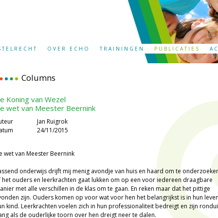
STELRECHT
OVER ECHO
TRAININGEN
PUBLICATIES
A
Columns
e Koning van Wezel
e wet van Meester Beernink
uteur
Jan Ruigrok
atum
24/11/2015
e wet van Meester Beernink
assend onderwijs drijft mij menig avondje van huis en haard om te onderzoeke
f het ouders en leerkrachten gaat lukken om op een voor iedereen draagbare
anier met alle verschillen in de klas om te gaan. En reken maar dat het pittige
vonden zijn. Ouders komen op voor wat voor hen het belangrijkst is in hun leven
un kind. Leerkrachten voelen zich in hun professionaliteit bedreigt en zijn rondui
ang als de ouderlijke toorn over hen dreigt neer te dalen.