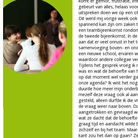
komt er gemor, frustratie, irr
gebeurt van alles, helaas vo
uitspreken doen we op een of
Dit werd mij vorige week ook 
spannend kan zijn om zaken 
een teambijeenkomst rondom
de tweede bijeenkomst. In de
aan dat er veel onrust in het
samenvoeging boven- en ond
een nieuwe school, ervaren we
waardoor andere collegae vee
Tijdens het gesprek vroeg ik
was en wat de behoefte van h
op dat moment wel verder ga
onze agenda? Ik wist het nog 
duurde hoe meer mijn onderbui
mezelf deze vraag ook al aan
gesteld, alleen durfde ik die
de vraag weer naar boven. D
aangetrokken en gevraagd wa
wat ze dacht dat de behoeft
graag tijd en aandacht wilde 
zichzelf en bij het team. Maa
kant zou het dan op gaan? Ze