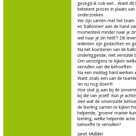
gezegd ik ook wel… Want dit 
betekent proces in plaats van
onderzoeken.
We zijn samen met het team 
en ‘ballonnen’ aan de hand va
momenteel minder naar je zin 
wel naar je zin hebt’? Dit lev
iedereen zijn gedachten en g
Na het koesteren van de ball
onderliggende, niet vervulde 
Om vervolgens te kijken welk
vervullen van die behoeften.
Na een middag hard werken w
Want zoals een van de teamle
‘en nu nog doen’!!!
Hoe sluit jij aan bij de (onve
bij die van jezelf. Kun je acht
zien wat de onvervulde behoef
de leerling samen te kijken 
helpende, ‘groene’ manier kun
leerling, welke helpende acti
behoefte te vervullen?
Janet Mullder