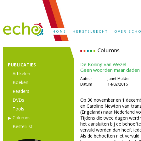
HOME
HERSTELRECHT
OVER ECH
Columns
De Koning van Wezel
PUBLICATIES
Geen woorden maar daden
Artikelen
Auteur
Janet Mulder
Boeken
Datum
14/02/2016
Readers
DVDs
Op 30 november en 1 decembe
en Caroline Newton van ‘tran
Tools
(Engeland) naar Nederland vo
Columns
Tijdens die twee dagen werd v
het aansluiten bij de behoeft
Bestellijst
vervuld worden dan heeft iede
Als de behoeften niet vervuld